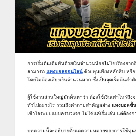
การเริ่มต้นเดิมพันด้วยเงินจำนวนน้อยไม่ใช่เรื่องยา
สามารถ
แทงบอลออนไลน์
ด้วยทุนเพียงหลักสิบ หรื
โดยไม่ต้องเสี่ยงเงินจำนวนมาก ซึ่งเป็นจุดเริ่มต้นสำ
ผู้ใช้งานส่วนใหญ่มักค้นหาว่า ต้องใช้เงินเท่าไหร่ถึ
ทั่วไปอย่างไร รวมถึงคำถามสำคัญอย่าง
แทงบอลขั้น
เข้าใจระบบแบบครบวงจร ไม่ใช่แค่เริ่มเล่น แต่ต้องกา
บทความนี้จะอธิบายตั้งแต่ความหมายของการใช้ทุนน้