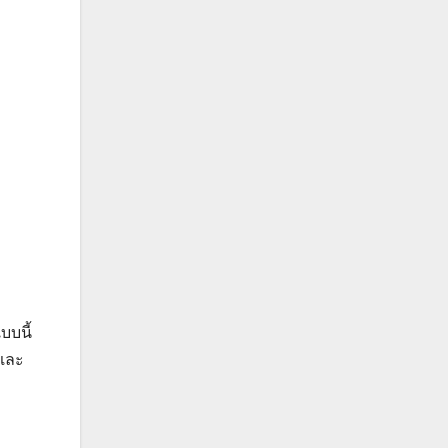
บบนี้
งและ