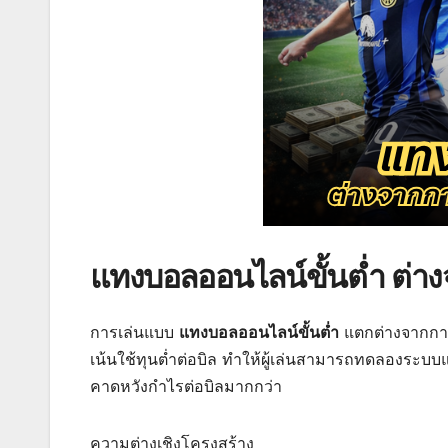
แทงบอลออนไลน์ขั้นต่ำ ต่า
การเล่นแบบ
แทงบอลออนไลน์ขั้นต่ำ
แตกต่างจากการแ
เน้นใช้ทุนต่ำต่อบิล ทำให้ผู้เล่นสามารถทดลองระบบแ
คาดหวังกำไรต่อบิลมากกว่า
ความต่างเชิงโครงสร้าง