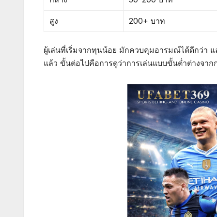
สูง
200+ บาท
ผู้เล่นที่เริ่มจากทุนน้อย มักควบคุมอารมณ์ได้ดีกว่า
แล้ว ขั้นต่อไปคือการดูว่าการเล่นแบบขั้นต่ำต่างจา