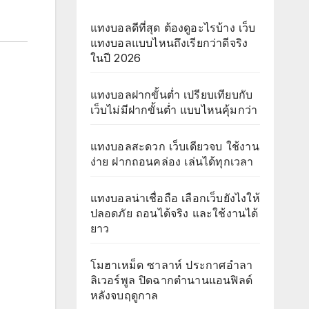
แทงบอลดีที่สุด ต้องดูอะไรบ้าง เว็บ
แทงบอลแบบไหนถึงเรียกว่าดีจริง
ในปี 2026
แทงบอลฝากขั้นต่ำ เปรียบเทียบกับ
เว็บไม่มีฝากขั้นต่ำ แบบไหนคุ้มกว่า
แทงบอลสะดวก เว็บเดียวจบ ใช้งาน
ง่าย ฝากถอนคล่อง เล่นได้ทุกเวลา
แทงบอลน่าเชื่อถือ เลือกเว็บยังไงให้
ปลอดภัย ถอนได้จริง และใช้งานได้
ยาว
โมฮาเหม็ด ซาลาห์ ประกาศอำลา
ลิเวอร์พูล ปิดฉากตำนานแอนฟิลด์
หลังจบฤดูกาล