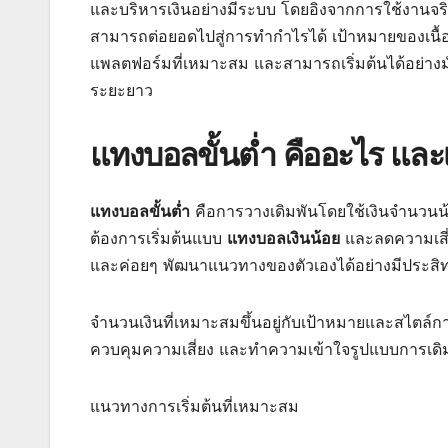
และบริหารเงินอย่างมีระบบ โดยอิงจากการใช้งานจริ
สามารถต่อยอดไปสู่การทำกำไรได้ เป้าหมายของเนื้อ
แพลตฟอร์มที่เหมาะสม และสามารถเริ่มต้นได้อย่างมั
ระยะยาว
แทงบอลขั้นต่ำ คืออะไร และเร
แทงบอลขั้นต่ำ
คือการวางเดิมพันโดยใช้เงินจำนวนน้
ต้องการเริ่มต้นแบบ
แทงบอลเงินน้อย
และลดความเสี่ย
และค่อยๆ พัฒนาแนวทางของตัวเองได้อย่างมีประสิ
จำนวนเงินที่เหมาะสมขึ้นอยู่กับเป้าหมายและสไตล์การ
ควบคุมความเสี่ยง และทำความเข้าใจรูปแบบการเดิมพ
แนวทางการเริ่มต้นที่เหมาะสม