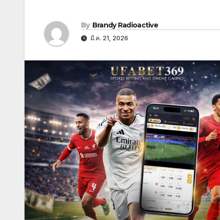
By
Brandy Radioactive
มี.ค. 21, 2026