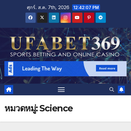
Skip
ศุกร์. ส.ค. 7th, 2026
12:42:07 PM
to
content
หมวดหมู่:
Science