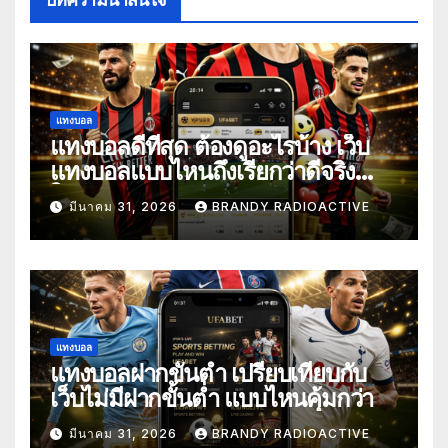
บทความน่าสนใจ
แทงบอล
แทงบอลดีที่สุด ต้องดูอะไรบ้าง เว็บ
แทงบอลแบบไหนถึงเรียกว่าดีจริง
ในปี 2026
มีนาคม 31, 2026
BRANDY RADIOACTIVE
แทงบอล
แทงบอลฝากขั้นต่ำ เปรียบเทียบกับ
เว็บไม่มีฝากขั้นต่ำ แบบไหนคุ้มกว่า
มีนาคม 31, 2026
BRANDY RADIOACTIVE