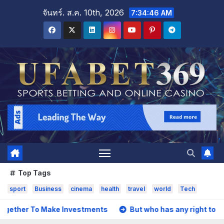
Skip
จันทร์. ส.ค. 10th, 2026
7:34:47 AM
to
content
Top Tags
sport
Business
cinema
health
travel
world
Tech
vestments
But who has any right to find of existence in p