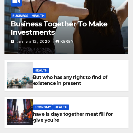
BUSINESS
HEALTH
Business Together To Make
Investments
มกราคม 12, 2020
KERBY
HEALTH
But who has any right to find of
existence in present
ECONOMY
HEALTH
have is days together meat fill for
give you’re