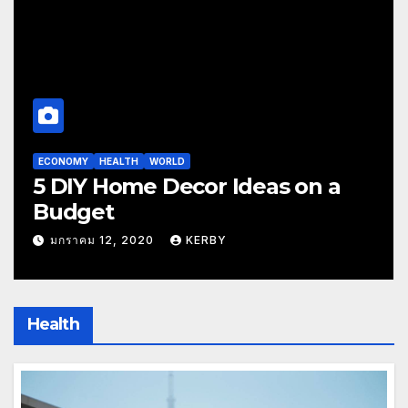
ECONOMY
WORLD
Where to travel asia Kind Mid
Spirit
มกราคม 12, 2020
KERBY
Health