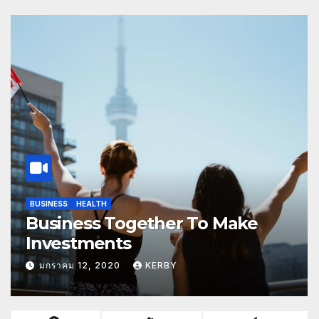
BUSINESS
ECONOMY
NEWS
WESTERN
Go For Western Economy With
These Pioneering
มกราคม 12, 2020
KERBY