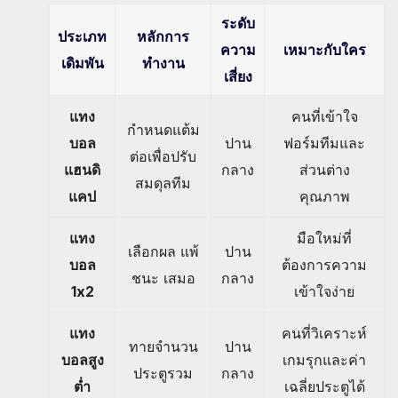
ระดับ
ประเภท
หลักการ
ความ
เหมาะกับใคร
เดิมพัน
ทำงาน
เสี่ยง
แทง
คนที่เข้าใจ
กำหนดแต้ม
บอล
ปาน
ฟอร์มทีมและ
ต่อเพื่อปรับ
แฮนดิ
กลาง
ส่วนต่าง
สมดุลทีม
แคป
คุณภาพ
แทง
มือใหม่ที่
เลือกผล แพ้
ปาน
บอล
ต้องการความ
ชนะ เสมอ
กลาง
1x2
เข้าใจง่าย
แทง
คนที่วิเคราะห์
ทายจำนวน
ปาน
บอลสูง
เกมรุกและค่า
ประตูรวม
กลาง
ต่ำ
เฉลี่ยประตูได้