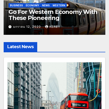
ECONOMY
WESTERN
WORLD
Working Together to Make
Investments
มกราคม 12, 2020
KERBY
Latest News