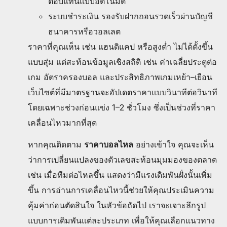
ตอบแทนแบบอัตโนมัติ
ระบบชำระเงิน รองรับฝากถอนรวดเร็วผ่านบัญชี
ธนาคารหรือวอลเลต
ราคาที่คุณเห็น เช่น แฮนดิแคป หรือสูงต่ำ ไม่ได้ตั้งขึ้น
แบบสุ่ม แต่สะท้อนข้อมูลเชิงสถิติ เช่น ค่าเฉลี่ยประตูต่อ
เกม อัตราครองบอล และประสิทธิภาพเกมเหย้า–เยือน
เว็บไซต์ที่มีมาตรฐานจะอัปเดตราคาแบบวินาทีต่อวินาที
โดยเฉพาะช่วงก่อนแข่ง 1–2 ชั่วโมง ซึ่งเป็นช่วงที่ราคา
เคลื่อนไหวมากที่สุด
หากคุณติดตาม
ราคาบอลไหล
อย่างเข้าใจ คุณจะเห็น
ว่าการเปลี่ยนแปลงของตัวเลขสะท้อนมุมมองของตลาด
เช่น เมื่อทีมต่อไหลขึ้น แสดงว่ามีแรงเดิมพันฝั่งนั้นเพิ่ม
ขึ้น การอ่านการเคลื่อนไหวนี้ช่วยให้คุณประเมินความ
คุ้มค่าก่อนตัดสินใจ ในหัวข้อถัดไป เราจะเจาะลึกรูป
แบบการเดิมพันแต่ละประเภท เพื่อให้คุณเลือกแนวทาง