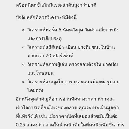
หรือหนีตกชั้นมักมีแรงผลักดันสูงกว่าปกติ
ปัจจัยหลักที่ควรวิเคราะห์มีดังนี้
วิเคราะห์ฟอร์ม 5 นัดหลังสุด วัดค่าเฉลี่ยการยิง
และการเสียประตู
วิเคราะห์สถิติเหย้า–เยือน บางทีมชนะในบ้าน
มากกว่า 70 เปอร์เซ็นต์
วิเคราะห์สภาพผู้เล่น ตรวจสอบตัวจริง บาดเจ็บ
และโทษแบน
วิเคราะห์แรงจูงใจ ตารางคะแนนมีผลต่อรูปเกม
โดยตรง
อีกหนึ่งจุดสำคัญคือการอ่านทิศทางราคา หากคุณ
เข้าใจการเคลื่อนไหวของตลาด คุณจะประเมินมูลค่า
ที่แท้จริงได้ เช่น เมื่อราคาเปิดที่เสมอแล้วขยับเป็นต่อ
0.25 แสดงว่าตลาดให้น้ำหนักทีมใดทีมหนึ่งเพิ่มขึ้น การ