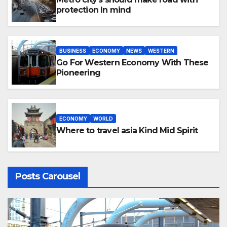
protection In mind
BUSINESS
ECONOMY
NEWS
WESTERN
Go For Western Economy With These
Pioneering
ECONOMY
WORLD
Where to travel asia Kind Mid Spirit
Posts Carousel