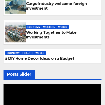
Cargo industry welcome foreign
investment
ECONOMY
WESTERN
WORLD
Working Together to Make
Investments
ECONOMY
HEALTH
WORLD
5 DIY Home Decor Ideas on a Budget
Posts Slider