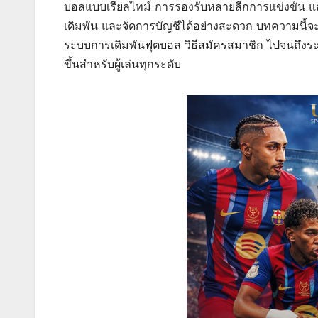
บอลแบบเรียลไทม์ การรองรับหลายลีกการแข่งขัน แล
เดิมพัน และจัดการบัญชีได้อย่างสะดวก บทความนี้จ
ระบบการเดิมพันฟุตบอล วิธีสมัครสมาชิก ไปจนถึง
ขึ้นสำหรับผู้เล่นทุกระดับ