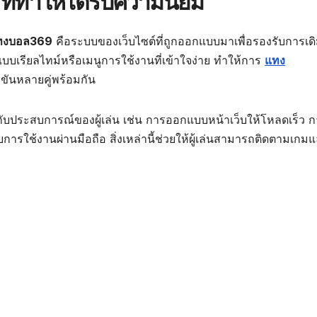
ี่ทำให้ได้รับความนิยม
แทงบอล369
คือระบบของเว็บไซต์ที่ถูกออกแบบมาเพื่อรองรับการเด
บเรียลไทม์หรือเมนูการใช้งานที่เข้าใจง่าย ทำให้การ
แทง
ขันหลายคู่พร้อมกัน
กับประสบการณ์ของผู้เล่น เช่น การออกแบบหน้าเว็บให้โหลดเร็ว 
รใช้งานผ่านมือถือ สิ่งเหล่านี้ช่วยให้ผู้เล่นสามารถติดตามเกม