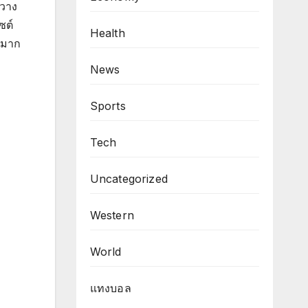
 วาง
ซต์
Health
กมาก
News
Sports
Tech
Uncategorized
Western
World
แทงบอล