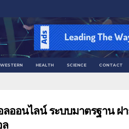
WESTERN
HEALTH
SCIENCE
CONTACT
อลออนไลน์ ระบบมาตรฐาน ฝา
อล