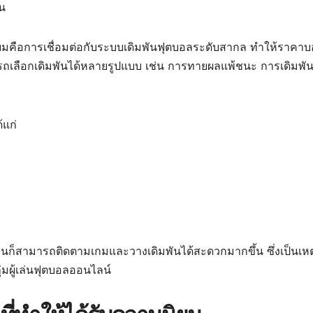
ัน
ิยมคือการเชื่อมต่อกับระบบเดิมพันฟุตบอลระดับสากล ทำให้ราคา
เลือกเดิมพันได้หลายรูปแบบ เช่น การทายผลแพ้ชนะ การเดิมพันส
้แก่
เล่นก็สามารถติดตามเกมและวางเดิมพันได้สะดวกมากขึ้น ซึ่งเป็นเห
่มผู้เล่นฟุตบอลออนไลน์