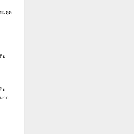
่สะดุด
ดิม
ดิม
นมาก