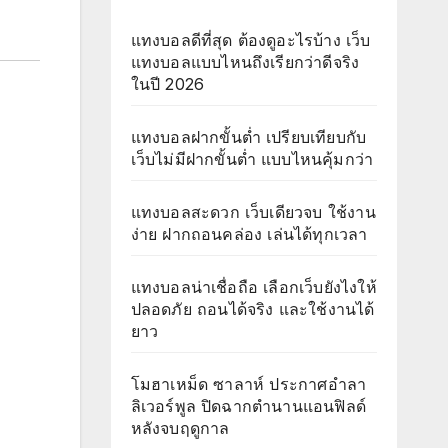
แทงบอลดีที่สุด ต้องดูอะไรบ้าง เว็บ
แทงบอลแบบไหนถึงเรียกว่าดีจริง
ในปี 2026
แทงบอลฝากขั้นต่ำ เปรียบเทียบกับ
เว็บไม่มีฝากขั้นต่ำ แบบไหนคุ้มกว่า
แทงบอลสะดวก เว็บเดียวจบ ใช้งาน
ง่าย ฝากถอนคล่อง เล่นได้ทุกเวลา
แทงบอลน่าเชื่อถือ เลือกเว็บยังไงให้
ปลอดภัย ถอนได้จริง และใช้งานได้
ยาว
โมฮาเหม็ด ซาลาห์ ประกาศอำลา
ลิเวอร์พูล ปิดฉากตำนานแอนฟิลด์
หลังจบฤดูกาล