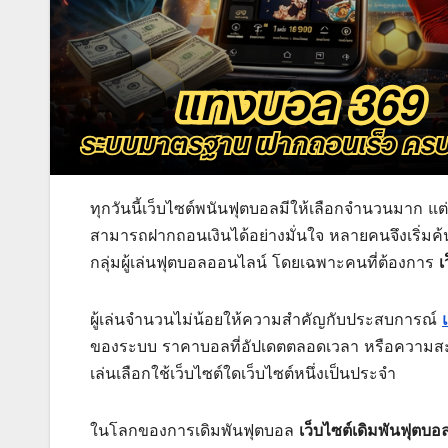
ทุกวันนี้เว็บไซต์พนันฟุตบอลมีให้เลือกจำนวนมาก แต
สามารถฝากถอนเงินได้อย่างมั่นใจ หลายคนจึงเริ่มค
กลุ่มผู้เล่นฟุตบอลออนไลน์ โดยเฉพาะคนที่ต้องการ
เ
ผู้เล่นจำนวนไม่น้อยให้ความสำคัญกับประสบการณ์
ของระบบ ราคาบอลที่อัปเดตตลอดเวลา หรือความสะดวกใ
เล่นเลือกใช้เว็บไซต์ใดเว็บไซต์หนึ่งเป็นประจำ
ในโลกของการเดิมพันฟุตบอล
เว็บไซต์เดิมพันฟุตบอ