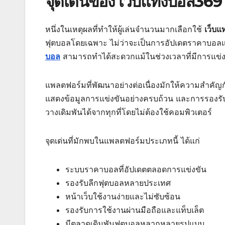
จุดเด่นของ เว็บแทงบอล369 ท
หนึ่งในเหตุผลที่ทำให้ผู้เล่นจำนวนมากเลือกใช้
เว็บ
ฟุตบอลโดยเฉพาะ ไม่ว่าจะเป็นการอัปเดตราคาบอลแบ
บอล
สามารถทำได้สะดวกแม้ในช่วงเวลาที่มีการแข่ง
แพลตฟอร์มที่พัฒนาอย่างต่อเนื่องมักให้ความสำคัญ
แสดงข้อมูลการแข่งขันอย่างครบถ้วน และการรองรับกา
วางเดิมพันได้จากทุกที่โดยไม่ต้องใช้คอมพิวเตอร์
จุดเด่นที่มักพบในแพลตฟอร์มประเภทนี้ ได้แก่
ระบบราคาบอลที่อัปเดตตลอดการแข่งขัน
รองรับลีกฟุตบอลหลายประเทศ
หน้าเว็บใช้งานง่ายและไม่ซับซ้อน
รองรับการใช้งานผ่านมือถือและแท็บเล็ต
มีตลาดเดิมพันฟุตบอลหลากหลายรูปแบบ