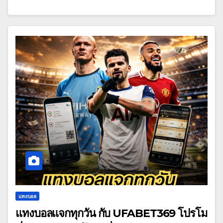
แทงบอล
แทงบอลแจกทุกวัน กับ UFABET369 โปรโม