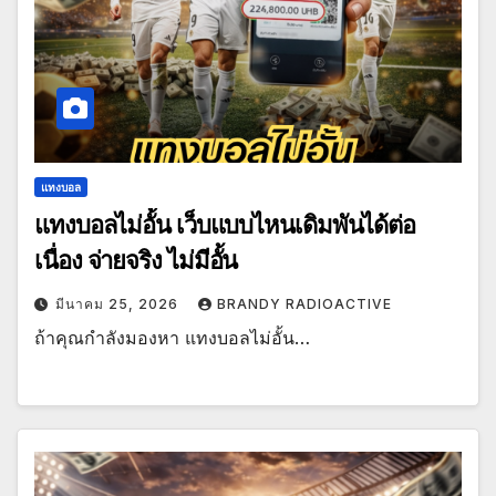
แทงบอล
แทงบอลไม่อั้น เว็บแบบไหนเดิมพันได้ต่อ
เนื่อง จ่ายจริง ไม่มีอั้น
มีนาคม 25, 2026
BRANDY RADIOACTIVE
ถ้าคุณกำลังมองหา แทงบอลไม่อั้น…