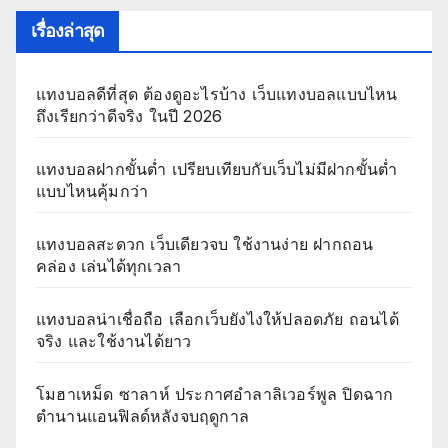
เรื่องล่าสุด
แทงบอลดีที่สุด ต้องดูอะไรบ้าง เว็บแทงบอลแบบไหน
ถึงเรียกว่าดีจริง ในปี 2026
แทงบอลฝากขั้นต่ำ เปรียบเทียบกับเว็บไม่มีฝากขั้นต่ำ
แบบไหนคุ้มกว่า
แทงบอลสะดวก เว็บเดียวจบ ใช้งานง่าย ฝากถอน
คล่อง เล่นได้ทุกเวลา
แทงบอลน่าเชื่อถือ เลือกเว็บยังไงให้ปลอดภัย ถอนได้
จริง และใช้งานได้ยาว
โมฮาเหม็ด ซาลาห์ ประกาศอำลาลิเวอร์พูล ปิดฉาก
ตำนานแอนฟิลด์หลังจบฤดูกาล