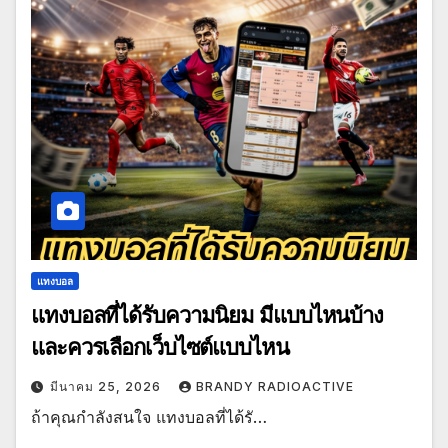
แทงบอล
แทงบอลที่ได้รับความนิยม มีแบบไหนบ้าง
และควรเลือกเว็บไซต์แบบไหน
มีนาคม 25, 2026
BRANDY RADIOACTIVE
ถ้าคุณกำลังสนใจ แทงบอลที่ได้รั…