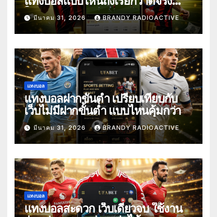
แทงบอลแบบไหนถึงเรียกว่าดีจริง
ในปี 2026
มีนาคม 31, 2026
BRANDY RADIOACTIVE
แทงบอล
แทงบอลฝากขั้นต่ำ เปรียบเทียบกับ
เว็บไม่มีฝากขั้นต่ำ แบบไหนคุ้มกว่า
มีนาคม 31, 2026
BRANDY RADIOACTIVE
แทงบอล
แทงบอลสะดวก เว็บเดียวจบ ใช้งาน