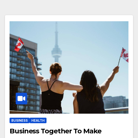
BUSINESS
HEALTH
Business Together To Make