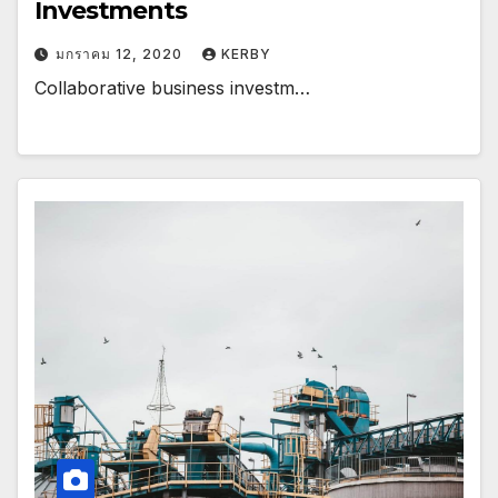
Investments
มกราคม 12, 2020
KERBY
Collaborative business investm…