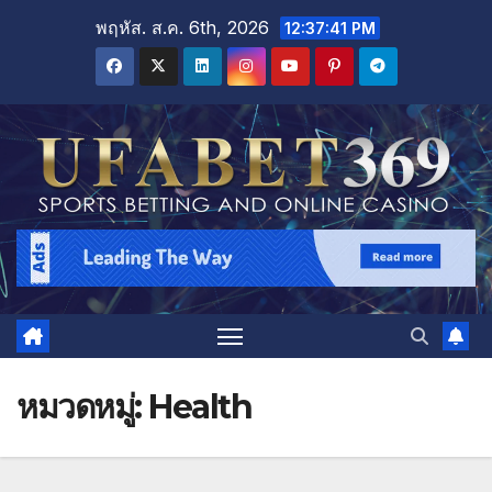
Skip
พฤหัส. ส.ค. 6th, 2026
12:37:42 PM
to
content
หมวดหมู่:
Health