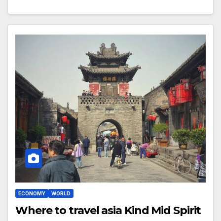
ECONOMY
WORLD
Where to travel asia Kind Mid Spirit