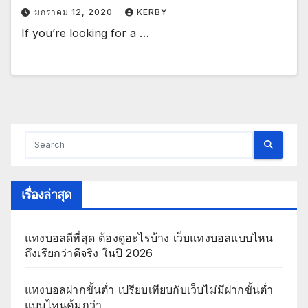
มกราคม 12, 2020
KERBY
If you’re looking for a …
เรื่องล่าสุด
แทงบอลดีที่สุด ต้องดูอะไรบ้าง เว็บแทงบอลแบบไหน
ถึงเรียกว่าดีจริง ในปี 2026
แทงบอลฝากขั้นต่ำ เปรียบเทียบกับเว็บไม่มีฝากขั้นต่ำ
แบบไหนคุ้มกว่า