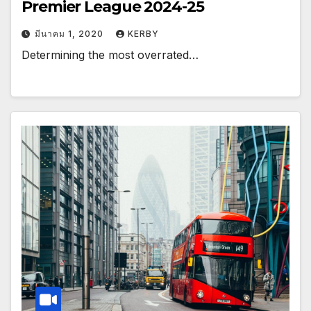
Premier League 2024-25
มีนาคม 1, 2020
KERBY
Determining the most overrated…