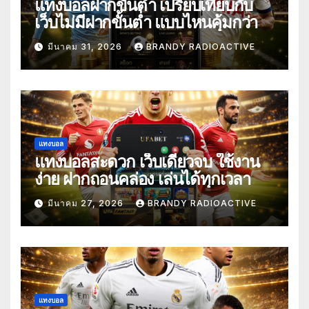
แทงบอลฝากขั้นต่ำ เปรียบเทียบกับ
เว็บไม่มีฝากขั้นต่ำ แบบไหนคุ้มกว่า
มีนาคม 31, 2026
BRANDY RADIOACTIVE
แทงบอล
แทงบอลสะดวก เว็บเดียวจบ ใช้งาน
ง่าย ฝากถอนคล่อง เล่นได้ทุกเวลา
มีนาคม 27, 2026
BRANDY RADIOACTIVE
แทงบอล