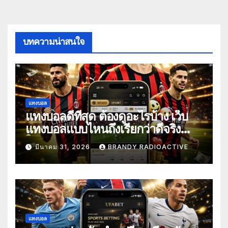
บทความน่าสนใจ
แทงบอล
แทงบอลดีที่สุด ต้องดูอะไรบ้าง เว็บ
แทงบอลแบบไหนถึงเรียกว่าดีจริง
ในปี 2026
มีนาคม 31, 2026
BRANDY RADIOACTIVE
แทงบอล