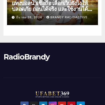
แทงบอลน่าเชื่อถือ เลือกเว็บยังไงให้
ปลอดภัย ถอนได้จริง และใช้งานได้
ยาว
มีนาคม 26, 2026
BRANDY RADIOACTIVE
RadioBrandy