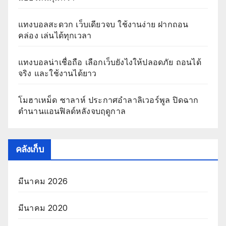
แทงบอลสะดวก เว็บเดียวจบ ใช้งานง่าย ฝากถอน
คล่อง เล่นได้ทุกเวลา
แทงบอลน่าเชื่อถือ เลือกเว็บยังไงให้ปลอดภัย ถอนได้
จริง และใช้งานได้ยาว
โมฮาเหม็ด ซาลาห์ ประกาศอำลาลิเวอร์พูล ปิดฉาก
ตำนานแอนฟิลด์หลังจบฤดูกาล
คลังเก็บ
มีนาคม 2026
มีนาคม 2020